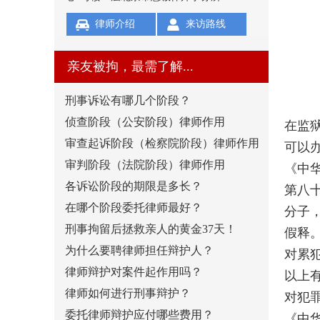
律师介绍
来访路线
亲友被拘，最需了解...
刑事诉讼有哪几个阶段？
侦查阶段（公安阶段）律师作用
在监
审查起诉阶段（检察院阶段）律师作用
可以
审判阶段（法院阶段）律师作用
《中
各诉讼阶段的期限是多长？
第八
在哪个阶段委托律师最好？
分子
刑事拘留后拯救亲人的黄金37天！
假释
为什么要聘律师担任辩护人？
对累
律师辩护对案件起作用吗？
以上
律师如何进行刑事辩护？
对犯
委托律师辩护应付哪些费用？
《中华