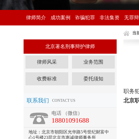
律师简介
成功案例
诈骗犯罪
非法集资
无罪辩
当
北京著名刑事辩护律师
律师风采
业务范围
收费标准
委托须知
职务
联系我们
北京
CONTACT US
电话 （微信）
18801091688
地址：北京市朝阳区光华路5号世纪财富中
心1号楼23层北京市惠诚律师事务所