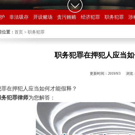
护
非法吸存
开设赌场
贪污贿赂
经济犯罪
职务犯罪
涉
前位置：
首页
> 职务犯罪
职务犯罪在押犯人应当如
更新时间：2019/9/3 浏览
犯罪在押犯人应当如何才能假释？
职务犯罪律师
为您解答：