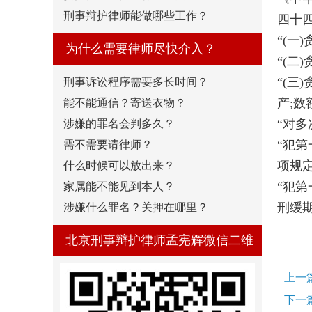
刑事辩护律师能做哪些工作？
四十
“(
为什么需要律师尽快介入？
“(
“(
刑事诉讼程序需要多长时间？
产;
能不能通信？寄送衣物？
“对
涉嫌的罪名会判多久？
“犯
需不需要请律师？
项规
什么时候可以放出来？
“犯
家属能不能见到本人？
刑缓
涉嫌什么罪名？关押在哪里？
北京刑事辩护律师孟宪辉微信二维
码
上一
下一