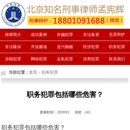
律师简介
成功案例
诈骗犯罪
非法集资
无罪辩护
非法吸存
开设赌场
贪污贿赂
经济犯罪
职务犯罪
涉税犯罪
网络犯罪
走私犯罪
涉黑犯罪
联系我们
当前位置：
首页
> 职务犯罪
职务犯罪包括哪些危害？
更新时间：2019/9/3 浏览：
243
职务犯罪包括哪些危害？