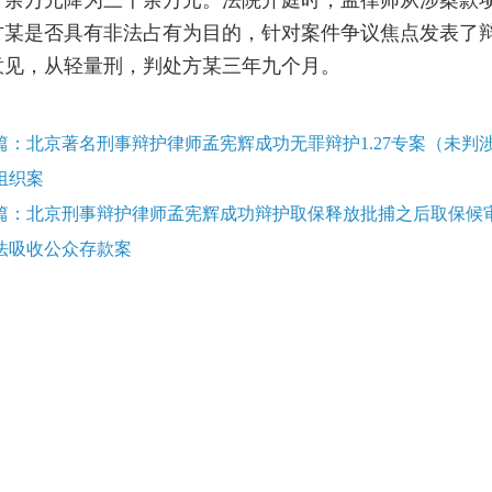
千余万元降为三千余万元。法院开庭时，孟律师从涉案款
方某是否具有非法占有为目的，针对案件争议焦点发表了
意见，从轻量刑，判处方某三年九个月。
篇：北京著名刑事辩护律师孟宪辉成功无罪辩护1.27专案（未判
组织案
篇：北京刑事辩护律师孟宪辉成功辩护取保释放批捕之后取保候审
法吸收公众存款案