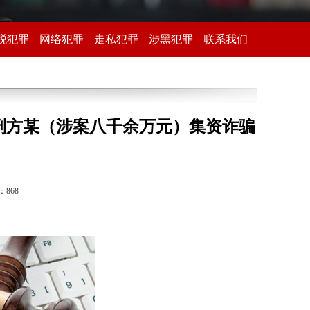
税犯罪
网络犯罪
走私犯罪
涉黑犯罪
联系我们
刑方某（涉案八千余万元）集资诈骗
：
868