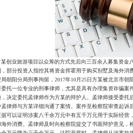
创业旅游项目以众筹的方式先后向三百余人募集资金八
闭，部分投资人指控其将资金挥霍用于购买别墅及海外消费。
局朝阳分局刑事拘留，2017年10月25日方某被北京
要委托一位专业的刑事律师，尤其是具有办理集资诈骗案
通，决定委托孟律师作为方某的辩护人。孟律师接受委托
中孟律师与方某详细沟通了案情。案件至检察院审查起诉
证据可以证明涉案八千余万元中有五千万元用于实际经营
和海外消费。孟律师及时向检察院提交了书面辩护意见，