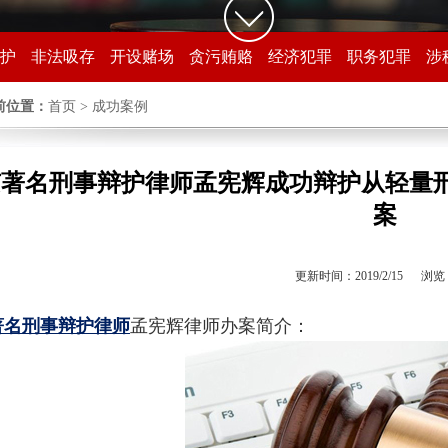
护
非法吸存
开设赌场
贪污贿赂
经济犯罪
职务犯罪
涉
前位置：
首页
> 成功案例
京著名刑事辩护律师孟宪辉成功辩护从轻量
案
更新时间：2019/2/15 浏览
著名刑事辩护律师
孟宪辉律师办案简介：