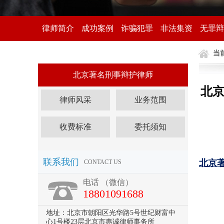
律师简介
成功案例
诈骗犯罪
非法集资
无罪辩
当
北京著名刑事辩护律师
北
律师风采
业务范围
收费标准
委托须知
联系我们
北京
CONTACT US
电话 （微信）
18801091688
地址：北京市朝阳区光华路5号世纪财富中
心1号楼23层北京市惠诚律师事务所