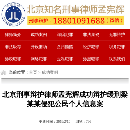
律师简介
成功案例
诈骗犯罪
非法集资
无罪辩护
非法吸存
开设赌场
贪污贿赂
经济犯罪
职务犯罪
涉税犯罪
网络犯罪
走私犯罪
涉黑犯罪
联系我们
当前位置：
首页
> 成功案例
北京刑事辩护律师孟宪辉成功辩护缓刑梁
某某侵犯公民个人信息案
更新时间：2019/2/15 浏览：
796